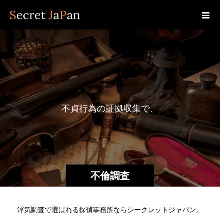
不
貞
行
為
の
証
拠
収
集
で
、
不
倫
相
手
不倫調査
浮気調査で選ばれる探偵事務所ならシークレットジャパン。